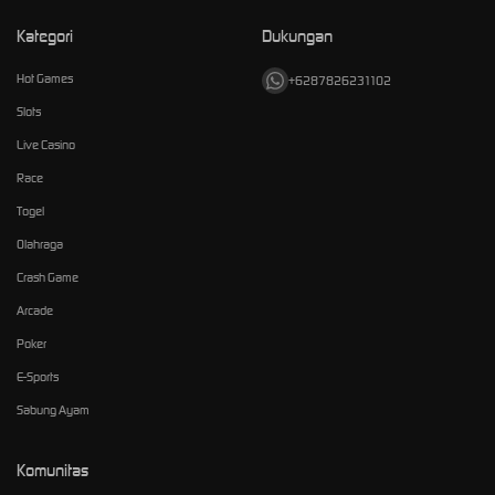
Kategori
Dukungan
Hot Games
+6287826231102
Slots
Live Casino
Race
Togel
Olahraga
Crash Game
Arcade
Poker
E-Sports
Sabung Ayam
Komunitas