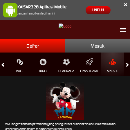
×
KAISAR328 Aplikasi Mobile
UNDUH
Jangan tampilkan lagi hari ini
Daftar
Masuk
SINO
RACE
TOGEL
OLAHRAGA
CRASH GAME
ARCADE
MM Tangkas adalah permainan yang paling favorit di Indonesia untuk membuktikan
kecekatan Anda dalam membaca kartu berikutnya.