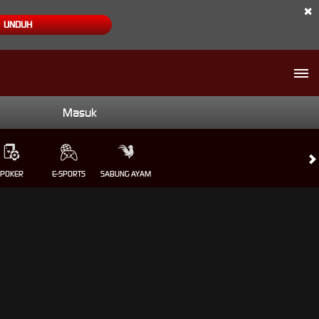
×
UNDUH
Masuk
POKER
E-SPORTS
SABUNG AYAM