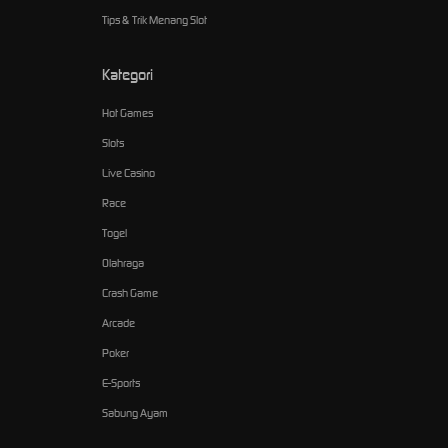
Tips & Trik Menang Slot
Kategori
Hot Games
Slots
Live Casino
Race
Togel
Olahraga
Crash Game
Arcade
Poker
E-Sports
Sabung Ayam