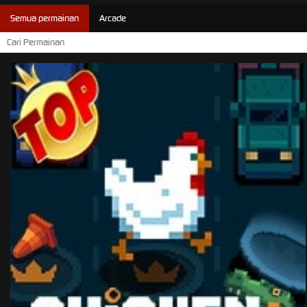
Semua permainan
Arcade