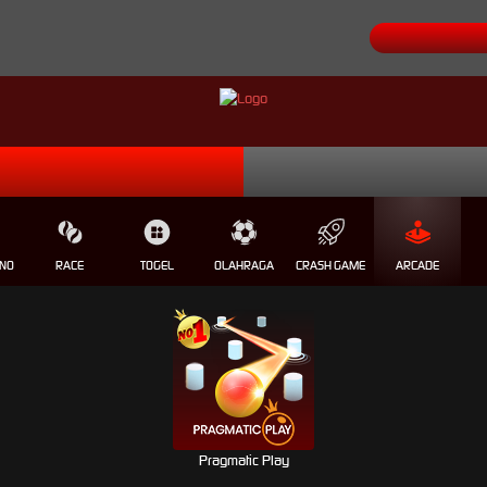
INO
RACE
TOGEL
OLAHRAGA
CRASH GAME
ARCADE
Pragmatic Play