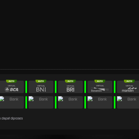
k dapat diproses