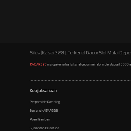
Situs (Kaisar328): Terkenal Gacor Slot Mulai Dep
KAISAR328
merupakan situs terkenal gacor main slot mulai deposit 5000 a
Kebijaksanaan
Responsible Gambling
Tentang KAISAR328
Pusat Bantuan
Syarat dan Ketentuan