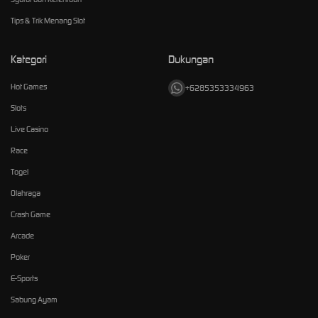
Tips & Trik Menang Slot
Kategori
Dukungan
Hot Games
+6285353334963
Slots
Live Casino
Race
Togel
Olahraga
Crash Game
Arcade
Poker
E-Sports
Sabung Ayam