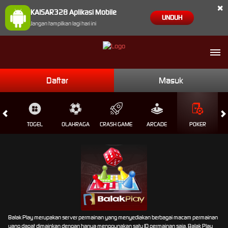
×
KAISAR328 Aplikasi Mobile
UNDUH
Jangan tampilkan lagi hari ini
Daftar
Masuk
E
TOGEL
OLAHRAGA
CRASH GAME
ARCADE
POKER
Balak Play merupakan server permainan yang menyediakan berbagai macam permainan
yang dapat dimainkan dengan hanya menggunakan satu ID permainan saja. Balak Play