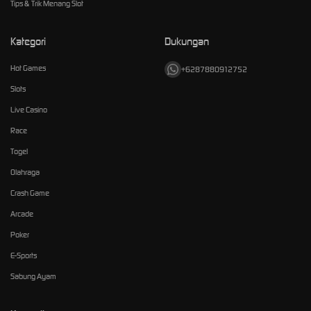
Tips & Trik Menang Slot
Kategori
Dukungan
Hot Games
+6287880912752
Slots
Live Casino
Race
Togel
Olahraga
Crash Game
Arcade
Poker
E-Sports
Sabung Ayam