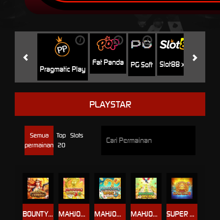
i
i
i
i
i
Facha
Fat Panda
Slot88 x PP
PG Soft
Pragmatic Play
PLAYSTAR
Semua
Top
Slots
permainan
20
BOUNTY EXPRESS
MAHJONG WAYS 3+
MAHJONG WAYS 3
MAHJONG：ORIGIN
SUPER GEMS 2