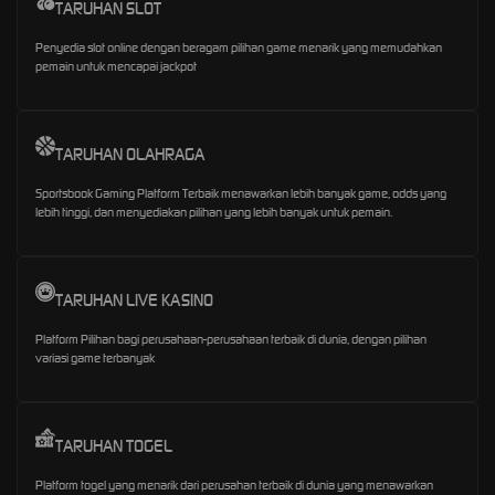
TARUHAN SLOT
Penyedia slot online dengan beragam pilihan game menarik yang memudahkan
pemain untuk mencapai jackpot
TARUHAN OLAHRAGA
Sportsbook Gaming Platform Terbaik menawarkan lebih banyak game, odds yang
lebih tinggi, dan menyediakan pilihan yang lebih banyak untuk pemain.
TARUHAN LIVE KASINO
Platform Pilihan bagi perusahaan-perusahaan terbaik di dunia, dengan pilihan
variasi game terbanyak
TARUHAN TOGEL
Platform togel yang menarik dari perusahan terbaik di dunia yang menawarkan