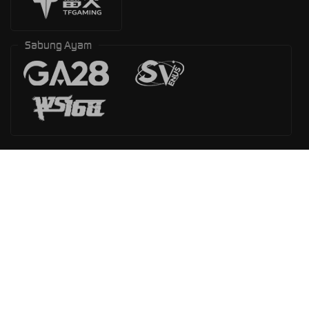
Sabung Ayam