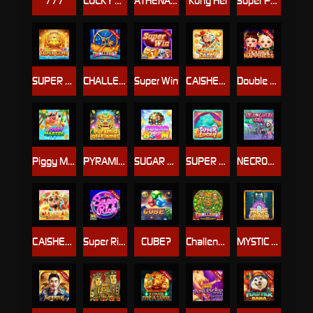
777
LUCKY ACE
ATHENA LUCKY SPREAD
Kung Hei
Super Powerful
SUPER GEMS
CHALLENGE・FU LU SHOU XI
Super Win
CAISHEN DADDY
Double Happiness
Piggy Master
PYRAMID OF FLAMES
SUGAR BOOM
SUPER LUCKY
NECROMANCER SHA
CAISHEN-LUCKY SPREAD
Super Rich
CUBE?
Challenge・Mayan Calendar
MYSTIC LEGEND 2