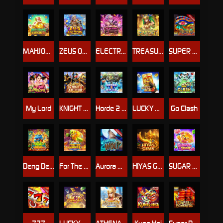
MAHJONG: ORIGIN 2
ZEUS OF OLYMPUS
ELECTRIC ZEUS
TREASURES OF AZTEC Z
SUPER AWESOME
My Lord
KNIGHT ARTHUR
Horde 2 Winter
LUCKY ACE 2
Go Clash
Deng Deng
For The Horde
Aurora Wolf
HIYAS GEMS
SUGAR TEDDY