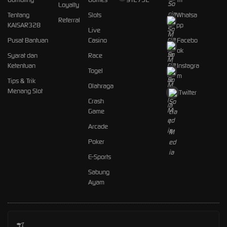
Loyalty
Tentang
Slots
Whatsa
Referral
KAISAR328
pp
Live
Pusat Bantuan
Casino
Facebo
ok
Syarat dan
Race
Ketentuan
Instagra
Togel
m
Tips & Trik
Olahraga
Menang Slot
Twitter
Crash
Game
Arcade
Poker
E-Sports
Sabung
Ayam