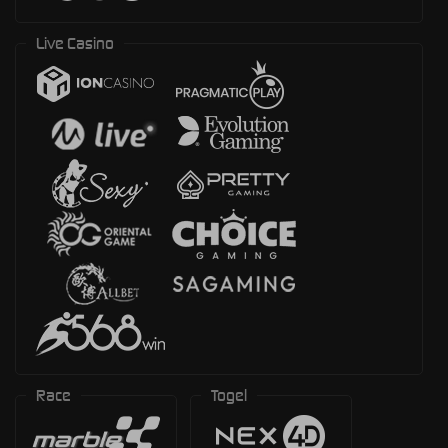
Live Casino
Race
Togel