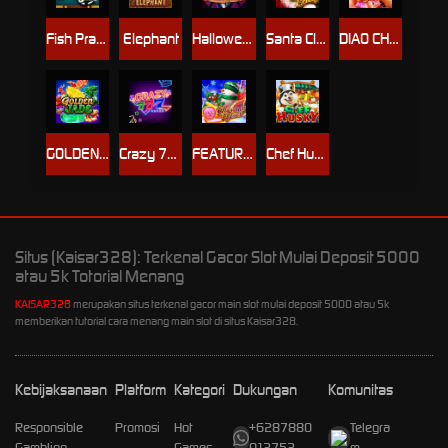
Fish Prawn Crab
Elephant
Halloween
Santa Claus
DIAO CHAN FA DA CAI
GOLDEN JADE
Crazy 777
FEATURE BUY・CHRISTMAS EXPRESS
Chef Husky
Situs (Kaisar328): Terkenal Gacor Slot Mulai Deposit 5000
atau 5k Totorial Menang
KAISAR328
merupakan situs terkenal gacor main slot mulai deposit 5000 atau 5k
memberikan tutorial cara menang main slot di situs Kaisar328.
Kebijaksanaan
Platform
Kategori
Dukungan
Komunitas
Responsible
Promosi
Hot
+6287880
Telegra
Gambling
Games
912752
m