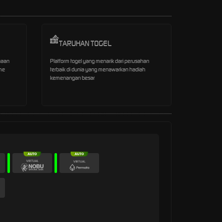
TARUHAN TOGEL
haan
Platform togel yang menarik dari perusahan
ame
terbaik di dunia yang menawarkan hadiah
kemenangan besar