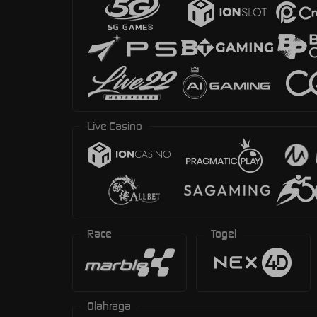
Live Casino
Race
Togel
Olahraga