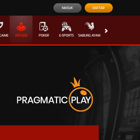
MASUK
DAFTAR
 GAME
ARCADE
POKER
E-SPORTS
SABUNG AYAM
PROMOSI