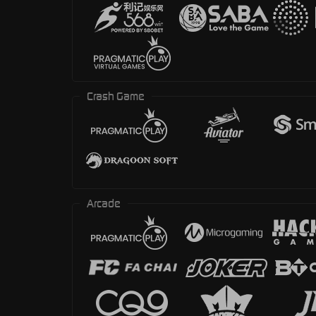
Crash Game
Arcade